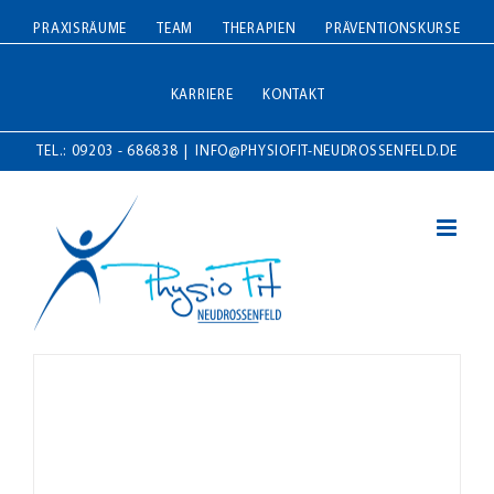
Zum
PRAXISRÄUME
TEAM
THERAPIEN
PRÄVENTIONSKURSE
Inhalt
springen
KARRIERE
KONTAKT
TEL.: 09203 - 686838
|
INFO@PHYSIOFIT-NEUDROSSENFELD.DE