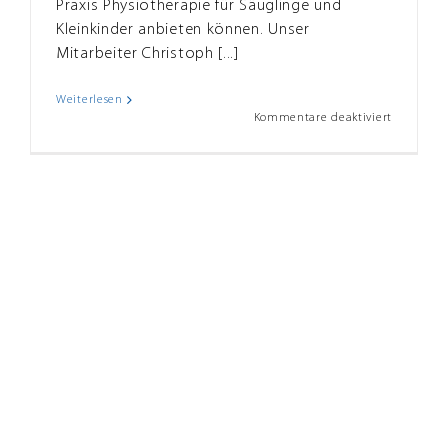
Praxis Physiotherapie für Säuglinge und
Kleinkinder anbieten können. Unser
Mitarbeiter Christoph [...]
Weiterlesen
für
Kommentare deaktiviert
Physiothe
für
Säugling
und
Kleinkind