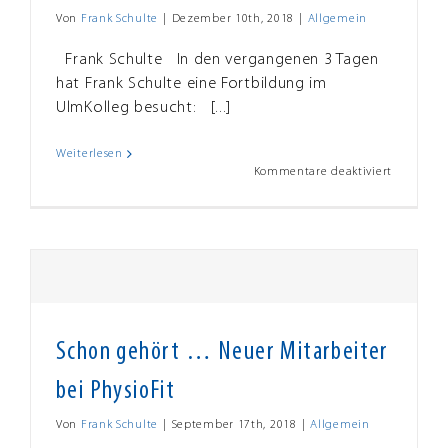
Von
Frank Schulte
|
Dezember 10th, 2018
|
Allgemein
Frank Schulte In den vergangenen 3 Tagen
hat Frank Schulte eine Fortbildung im
UlmKolleg besucht: [...]
Weiterlesen
für
Kommentare deaktiviert
Fort-
&
Weiterbi
–
Fasziumt
Schon gehört … Neuer Mitarbeiter
bei PhysioFit
Von
Frank Schulte
|
September 17th, 2018
|
Allgemein