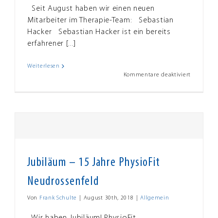
Seit August haben wir einen neuen
Mitarbeiter im Therapie-Team: Sebastian
Hacker Sebastian Hacker ist ein bereits
erfahrener [...]
Weiterlesen
für
Kommentare deaktiviert
Schon
gehört
…
Neuer
Mitarbeit
bei
PhysioFit
Jubiläum – 15 Jahre PhysioFit
Neudrossenfeld
Von
Frank Schulte
|
August 30th, 2018
|
Allgemein