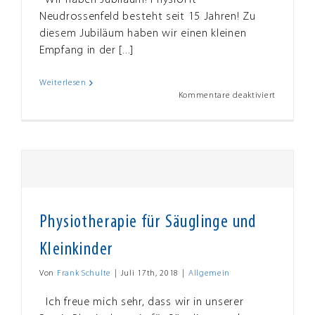
Wir haben Jubiläum! PhysioFit
Neudrossenfeld besteht seit 15 Jahren! Zu
diesem Jubiläum haben wir einen kleinen
Empfang in der [...]
Weiterlesen
für
Kommentare deaktiviert
Jubiläum
–
15
Jahre
PhysioFit
Neudrosse
Physiotherapie für Säuglinge und
Kleinkinder
Von
Frank Schulte
|
Juli 17th, 2018
|
Allgemein
Ich freue mich sehr, dass wir in unserer