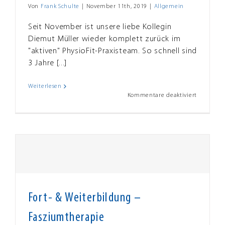
Von
Frank Schulte
|
November 11th, 2019
|
Allgemein
Seit November ist unsere liebe Kollegin
Diemut Müller wieder komplett zurück im
"aktiven" PhysioFit-Praxisteam. So schnell sind
3 Jahre [...]
Weiterlesen
für
Kommentare deaktiviert
Unsere
Diemut
Müller
ist
wieder
zurück
…
Fort- & Weiterbildung –
Fasziumtherapie