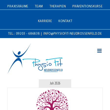
Zum
PRAXISRÄUME
TEAM
THERAPIEN
PRÄVENTIONSKURSE
Inhalt
springen
KARRIERE
KONTAKT
TEL.: 09203 - 686838
|
INFO@PHYSIOFIT-NEUDROSSENFELD.DE
Juli 2026