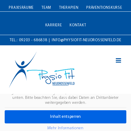
Zum
PRAXISRÄUME
TEAM
THERAPIEN
PRÄVENTIONSKURSE
Inhalt
springen
KARRIERE
KONTAKT
TEL.: 09203 - 686838
|
INFO@PHYSIOFIT-NEUDROSSENFELD.DE
Sie sehen gerade einen Platzhalterinhalt von
Standard
. Um auf den
eigentlichen Inhalt zuzugreifen, klicken Sie auf die Schaltfläche
unten. Bitte beachten Sie, dass dabei Daten an Drittanbieter
weitergegeben werden.
Inhalt entsperren
Mehr Informationen