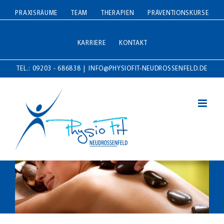
Zum
PRAXISRÄUME
TEAM
THERAPIEN
PRÄVENTIONSKURSE
Inhalt
springen
KARRIERE
KONTAKT
TEL.: 09203 - 686838
|
INFO@PHYSIOFIT-NEUDROSSENFELD.DE