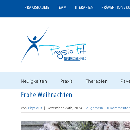
Zum
PRAXISRÄUME
TEAM
THERAPIEN
PRÄVENTIONSK
Inhalt
springen
Neuigkeiten
Praxis
Therapien
Päv
Frohe Weihnachten
Von
PhysioFit
|
Dezember 24th, 2024
|
Allgemein
|
0 Kommentar
Zeige