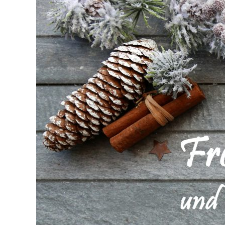
grösseres
Bild