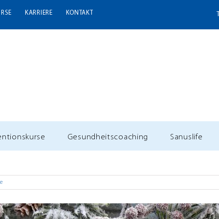
URSE
KARRIERE
KONTAKT
entionskurse
Gesundheitscoaching
Sanuslife
e