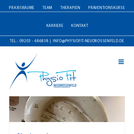
Zum
PRAXISRÄUME
TEAM
THERAPIEN
PRÄVENTIONSKURSE
Inhalt
springen
KARRIERE
KONTAKT
TEL.: 09203 - 686838
|
INFO@PHYSIOFIT-NEUDROSSENFELD.DE