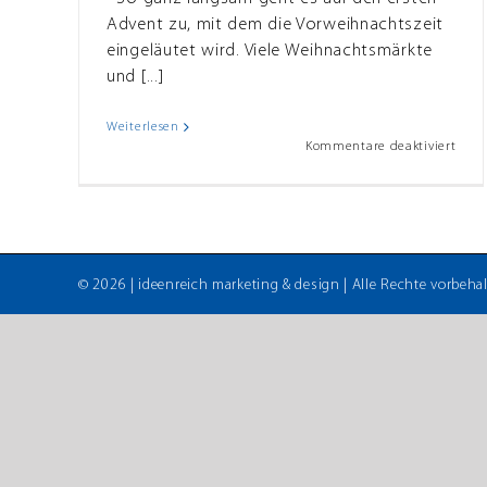
Advent zu, mit dem die Vorweihnachtszeit
eingeläutet wird. Viele Weihnachtsmärkte
und [...]
Weiterlesen
für
Kommentare deaktiviert
Akti
„Zur
ins
Lebe
©
2026 |
ideenreich marketing & design
| Alle Rechte vorbehal