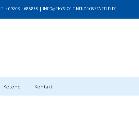
TEL.: 09203 - 686838
|
INFO@PHYSIOFIT-NEUDROSSENFELD.DE
Ketone
Kontakt