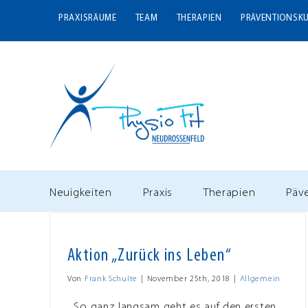
Zum
PRAXISRÄUME
TEAM
THERAPIEN
PRÄVENTIONSK
Inhalt
springen
Neuigkeiten
Praxis
Therapien
Päv
Aktion „Zurück ins Leben“
Von
Frank Schulte
|
November 25th, 2018
|
Allgemein
So ganz langsam geht es auf den ersten