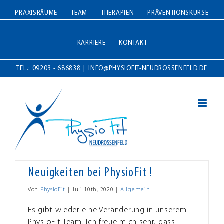
Zum
PRAXISRÄUME
TEAM
THERAPIEN
PRÄVENTIONSKURSE
Inhalt
springen
KARRIERE
KONTAKT
TEL.: 09203 - 686838
|
INFO@PHYSIOFIT-NEUDROSSENFELD.DE
Neuigkeiten bei PhysioFit !
Von
PhysioFit
|
Juli 10th, 2020
|
Allgemein
Es gibt wieder eine Veränderung in unserem
PhysioFit-Team. Ich freue mich sehr, dass