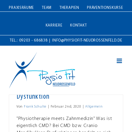
Zum
PRAXISRÄUME
TEAM
THERAPIEN
PRÄVENTIONSKURSE
Inhalt
springen
KARRIERE
KONTAKT
TEL.: 09203 - 686838
|
INFO@PHYSIOFIT-NEUDROSSENFELD.DE
CMD – Cranio Mandibuläre
Dysfunktion
Von
Frank Schulte
|
Februar 2nd, 2020
|
Allgemein
"Physiotherapie meets Zahnmedizin" Was ist
eigentlich CMD? Bei CMD bzw. Cranio