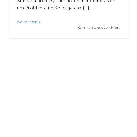
Mandibulären Dysfunktionen handelt es sich
um Probleme im Kiefergelenk [...]
Weiterlesen
für
Kommentare deaktiviert
CMD
–
Cranio
Mandibul
Dysfunkti