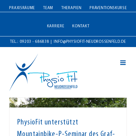
Zum
PRAXISRÄUME
TEAM
THERAPIEN
PRÄVENTIONSKURSE
Inhalt
springen
KARRIERE
KONTAKT
TEL.: 09203 - 686838
|
INFO@PHYSIOFIT-NEUDROSSENFELD.DE
PhysioFit unterstützt
Mountainbike-P-Seminar des Graf-