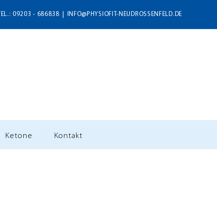
TEL.: 09203 - 686838
|
INFO@PHYSIOFIT-NEUDROSSENFELD.DE
Ketone
Kontakt