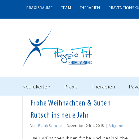
Zum
PRAXISRÄUME
TEAM
THERAPIEN
PRÄVENTIONSK
Inhalt
springen
Neuigkeiten
Praxis
Therapien
Päv
Frohe Weihnachten & Guten
Rutsch ins neue Jahr
Von
Frank Schulte
|
Dezember 24th, 2018
|
Allgemein
Wir wünschen Ihnen frohe und besinnliche