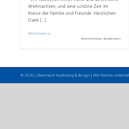
 ins
Weihnachten, und eine schöne Zeit im
Kreise der Familie und Freunde. Herzlichen
Dank [...]
Weiterlesen
für
Kommentare deaktiviert
Froh
Weih
&
Gute
Ruts
ins
neue
©
2026 |
ideenreich marketing & design
| Alle Rechte vorbehal
Jahr