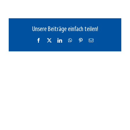
Unsere Beiträge einfach teilen!
Facebook
X
LinkedIn
WhatsApp
Pinterest
E-
Mail