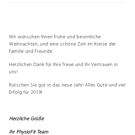
Frohe
Weihnachten
Zeige
&
Guten
grösseres
Rutsch
Bild
ins
neue
Wir wünschen Ihnen frohe und besinnliche
Jahr
Weihnachten, und eine schöne Zeit im Kreise der
Familie und Freunde.
Herzlichen Dank für Ihre Treue und Ihr Vertrauen in
uns!
Rutschen Sie gut in das neue Jahr! Alles Gute und viel
Erfolg für 2019!
Herzliche Grüße
Ihr PhysioFit Team