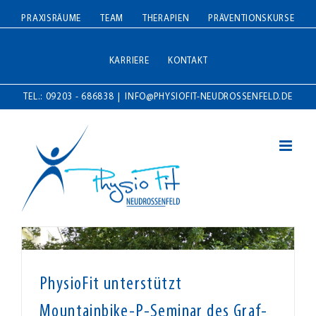
Zum
PRAXISRÄUME
TEAM
THERAPIEN
PRÄVENTIONSKURSE
Inhalt
springen
KARRIERE
KONTAKT
TEL.: 09203 - 686838
|
INFO@PHYSIOFIT-NEUDROSSENFELD.DE
PhysioFit unterstützt
Mountainbike-P-Seminar des Graf-