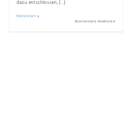
dazu entschlossen, [...]
Weiterlesen
für
Kommentare deaktiviert
IFK
e.V.
Regionala
Oberfran