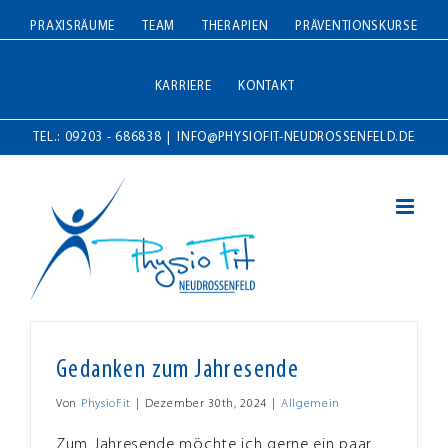
Zum
PRAXISRÄUME
TEAM
THERAPIEN
PRÄVENTIONSKURSE
Inhalt
springen
KARRIERE
KONTAKT
TEL.: 09203 - 686838
|
INFO@PHYSIOFIT-NEUDROSSENFELD.DE
Gedanken zum Jahresende
Von
PhysioFit
|
Dezember 30th, 2024
|
Allgemein
Zum Jahresende möchte ich gerne ein paar