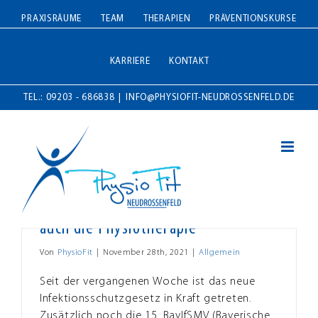
Zum
PRAXISRÄUME
TEAM
THERAPIEN
PRÄVENTIONSKURSE
Inhalt
springen
KARRIERE
KONTAKT
TEL.: 09203 - 686838
|
INFO@PHYSIOFIT-NEUDROSSENFELD.DE
Neue Corona Maßnahmen betreffen
auch die Physiotherapie
Von
PhysioFit
|
November 28th, 2021
|
Allgemein
Seit der vergangenen Woche ist das neue
Infektionsschutzgesetz in Kraft getreten.
Zusätzlich noch die 15. BayIfSMV (Bayerische