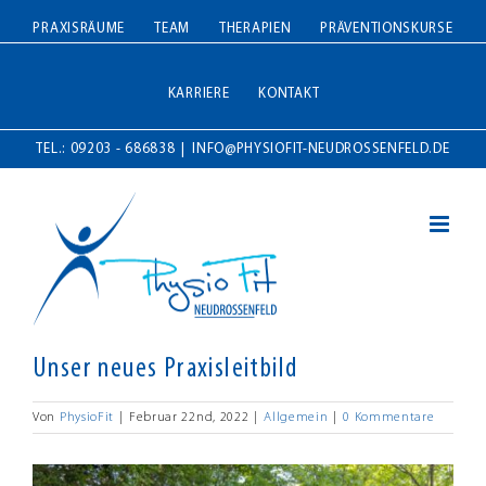
Zum
PRAXISRÄUME
TEAM
THERAPIEN
PRÄVENTIONSKURSE
Inhalt
springen
KARRIERE
KONTAKT
TEL.: 09203 - 686838
|
INFO@PHYSIOFIT-NEUDROSSENFELD.DE
Unser neues Praxisleitbild
Von
PhysioFit
|
Februar 22nd, 2022
|
Allgemein
|
0 Kommentare
Zeige