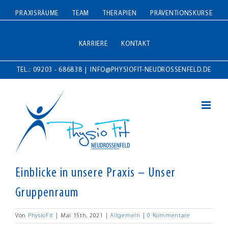
Zum
PRAXISRÄUME
TEAM
THERAPIEN
PRÄVENTIONSKURSE
Inhalt
springen
KARRIERE
KONTAKT
TEL.: 09203 - 686838
|
INFO@PHYSIOFIT-NEUDROSSENFELD.DE
Einblicke in unsere Praxis – Unser
Gruppenraum
Von
PhysioFit
|
Mai 15th, 2021
|
Allgemein
|
0 Kommentare