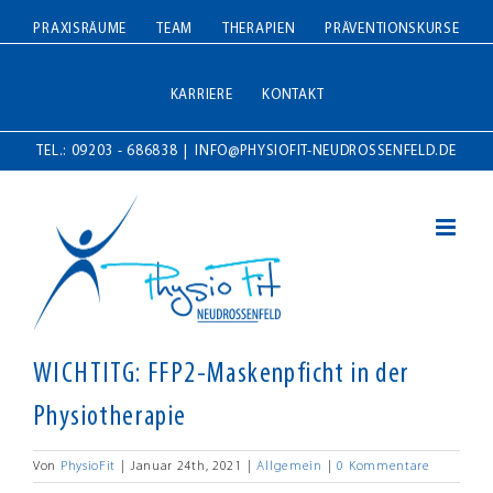
Zum
PRAXISRÄUME
TEAM
THERAPIEN
PRÄVENTIONSKURSE
Inhalt
springen
KARRIERE
KONTAKT
TEL.: 09203 - 686838
|
INFO@PHYSIOFIT-NEUDROSSENFELD.DE
WICHTITG: FFP2-Maskenpficht in der
Physiotherapie
Von
PhysioFit
|
Januar 24th, 2021
|
Allgemein
|
0 Kommentare