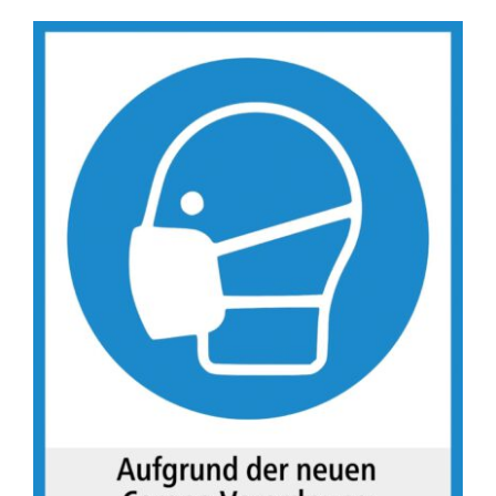
Zeige
grösseres
Bild