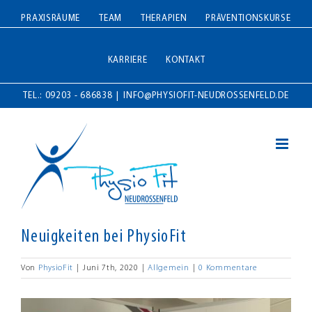
Zum
PRAXISRÄUME
TEAM
THERAPIEN
PRÄVENTIONSKURSE
Inhalt
springen
KARRIERE
KONTAKT
TEL.: 09203 - 686838
|
INFO@PHYSIOFIT-NEUDROSSENFELD.DE
Neuigkeiten bei PhysioFit
Von
PhysioFit
|
Juni 7th, 2020
|
Allgemein
|
0 Kommentare
Zeige