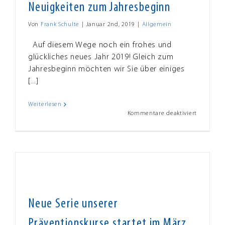
Neuigkeiten zum Jahresbeginn
Von
Frank Schulte
|
Januar 2nd, 2019
|
Allgemein
Auf diesem Wege noch ein frohes und
glückliches neues Jahr 2019! Gleich zum
Jahresbeginn möchten wir Sie über einiges
[...]
Weiterlesen
für
Kommentare deaktiviert
Neuigkei
zum
Jahresbe
Neue Serie unserer
Präventionskurse startet im März