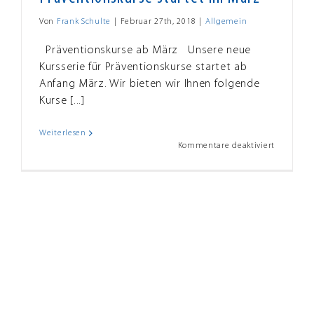
Von
Frank Schulte
|
Februar 27th, 2018
|
Allgemein
Präventionskurse ab März Unsere neue
Kursserie für Präventionskurse startet ab
Anfang März. Wir bieten wir Ihnen folgende
Kurse [...]
Weiterlesen
für
Kommentare deaktiviert
Neue
Serie
unserer
Präventio
startet
im
März