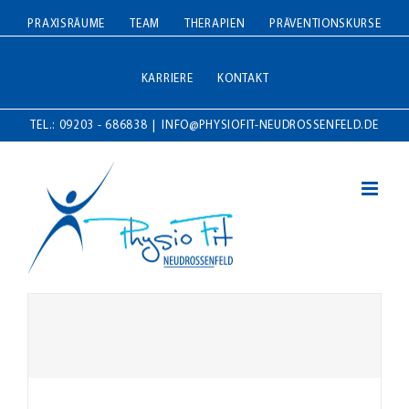
Zum
PRAXISRÄUME
TEAM
THERAPIEN
PRÄVENTIONSKURSE
Inhalt
springen
KARRIERE
KONTAKT
TEL.: 09203 - 686838
|
INFO@PHYSIOFIT-NEUDROSSENFELD.DE