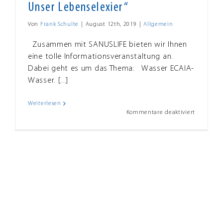
Unser Lebenselexier“
Von
Frank Schulte
|
August 12th, 2019
|
Allgemein
Zusammen mit SANUSLIFE bieten wir Ihnen
eine tolle Informationsveranstaltung an.
Dabei geht es um das Thema: Wasser ECAIA-
Wasser. [...]
Weiterlesen
für
Kommentare deaktiviert
Herzliche
Einladun
zur
Infoveran
„ECAIA-
Wasser.
Unser
Lebensele