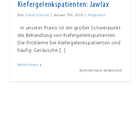
Kiefergelenkspatienten: Jawlax
Von
Frank Schulte
|
Januar 7th, 2019
|
Allgemein
In unserer Praxis ist ein großer Schwerpunkt
die Behandlung von Kiefergelenkspatienten.
Die Probleme bei Kiefergelenkspatienten sind
häufig: Geräusche [...]
Weiterlesen
für
Kommentare deaktiviert
Neu
bei
PhysioFit
für
unsere
Kiefergel
Jawlax