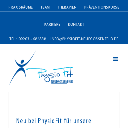
Zum
PRAXISRÄUME
TEAM
THERAPIEN
PRÄVENTIONSKURSE
Inhalt
springen
KARRIERE
KONTAKT
TEL.: 09203 - 686838
|
INFO@PHYSIOFIT-NEUDROSSENFELD.DE
Neu bei PhysioFit für unsere