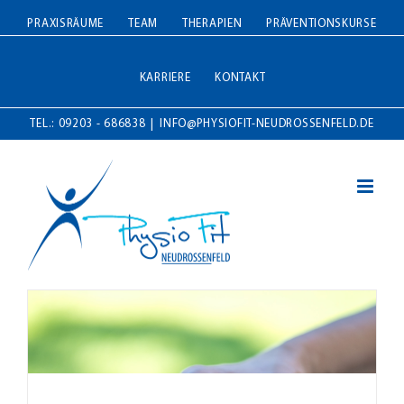
Zum
PRAXISRÄUME
TEAM
THERAPIEN
PRÄVENTIONSKURSE
Inhalt
springen
KARRIERE
KONTAKT
TEL.: 09203 - 686838
|
INFO@PHYSIOFIT-NEUDROSSENFELD.DE