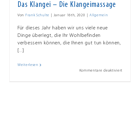
Das Klangei – Die Klangeimassage
Von
Frank Schulte
|
Januar 16th, 2020
|
Allgemein
Für dieses Jahr haben wir uns viele neue
Dinge überlegt, die Ihr Wohlbefinden
verbessern können, die Ihnen gut tun können,
[...]
Weiterlesen
für
Kommentare deaktiviert
Das
Klangei
–
Die
Klangeim