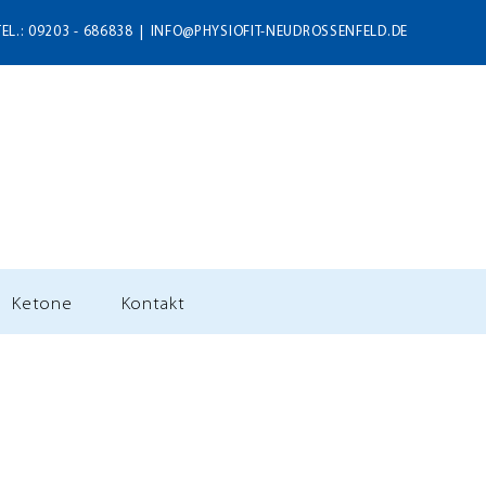
TEL.: 09203 - 686838
|
INFO@PHYSIOFIT-NEUDROSSENFELD.DE
Ketone
Kontakt