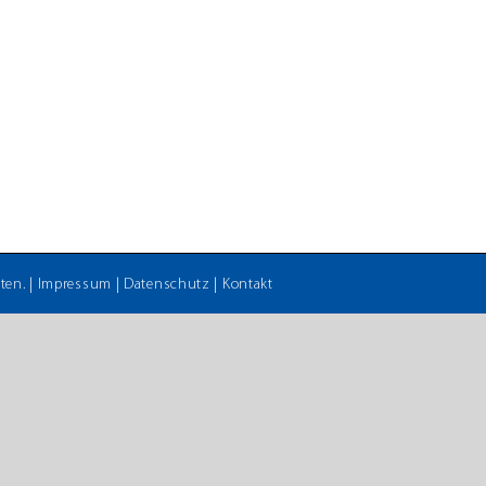
*
tungstermin
ten. |
Impressum
|
Datenschutz
|
Kontakt