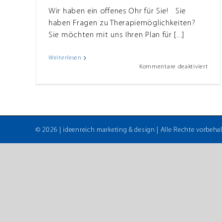
Wir haben ein offenes Ohr für Sie! Sie
haben Fragen zu Therapiemöglichkeiten?
Sie möchten mit uns Ihren Plan für [...]
Weiterlesen
für
Kommentare deaktiviert
*Neu
Bera
©
2026 |
ideenreich marketing & design
| Alle Rechte vorbehal