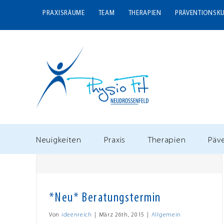
Zum
PRAXISRÄUME
TEAM
THERAPIEN
PRÄVENTIONSK
Inhalt
springen
Neuigkeiten
Praxis
Therapien
Päv
*Neu* Beratungstermin
Von
ideenreich
|
März 26th, 2015
|
Allgemein