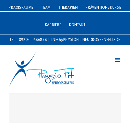
Zum
PRAXISRÄUME
TEAM
THERAPIEN
PRÄVENTIONSKURSE
Inhalt
springen
KARRIERE
KONTAKT
TEL.: 09203 - 686838
|
INFO@PHYSIOFIT-NEUDROSSENFELD.DE