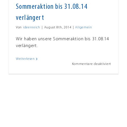
Sommeraktion bis 31.08.14
verlängert
Von
ideenreich
|
August 8th, 2014
|
Allgemein
Wir haben unsere Sommeraktion bis 31.08.14
verlängert.
Weiterlesen
für
Kommentare deaktiviert
Sommerak
bis
31.08.14
verlänger