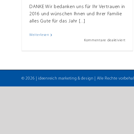
n im
DANKE Wir bedanken uns für Ihr Vertrauen in
2016 und wünschen Ihnen und Ihrer Familie
alles Gute für das Jahr [...]
Weiterlesen
für
Kommentare deaktiviert
Wir
sage
Dank
–
Unse
Akti
im
©
2026 |
ideenreich marketing & design
| Alle Rechte vorbehal
Dez
2016