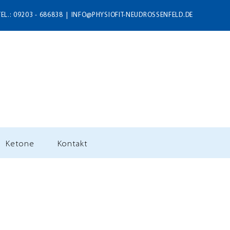
TEL.: 09203 - 686838
|
INFO@PHYSIOFIT-NEUDROSSENFELD.DE
Ketone
Kontakt