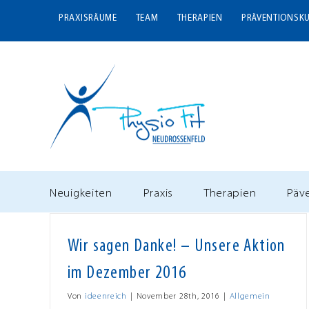
Zum
PRAXISRÄUME
TEAM
THERAPIEN
PRÄVENTIONSK
Inhalt
springen
Neuigkeiten
Praxis
Therapien
Päv
Wir sagen Danke! – Unsere Aktion
im Dezember 2016
Von
ideenreich
|
November 28th, 2016
|
Allgemein