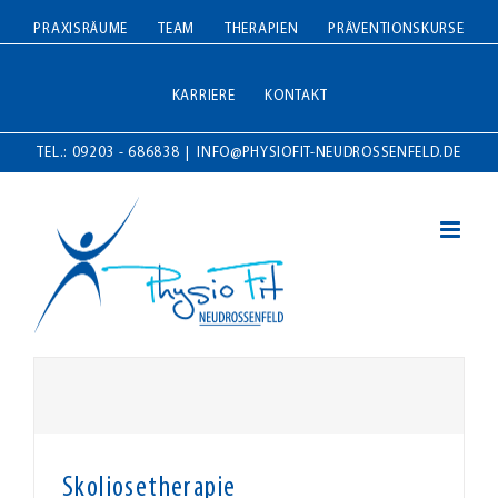
Zum
PRAXISRÄUME
TEAM
THERAPIEN
PRÄVENTIONSKURSE
Inhalt
springen
KARRIERE
KONTAKT
TEL.: 09203 - 686838
|
INFO@PHYSIOFIT-NEUDROSSENFELD.DE
Skoliosetherapie