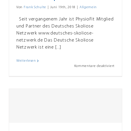
Von
Frank Schulte
|
Juni 19th, 2018
|
Allgemein
Seit vergangenem Jahr ist PhysioFit Mitglied
und Partner des Deutsches Skoliose
Netzwerk www.deutsches-skoliose-
netzwerk.de Das Deutsche Skoliose
Netzwerk ist eine [...]
Weiterlesen
für
Kommentare deaktiviert
Skolioset