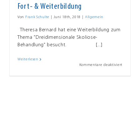
Fort- & Weiterbildung
Von
Frank Schulte
|
Juni 18th, 2018
|
Allgemein
Theresa Bernard hat eine Weiterbildung zum
Thema "Dreidimensionale Skoliose-
Behandlung" besucht. [...]
Weiterlesen
für
Kommentare deaktiviert
Fort-
&
Weiterbi