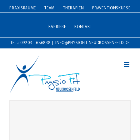
Zum
PRAXISRÄUME
TEAM
THERAPIEN
PRÄVENTIONSKURSE
Inhalt
springen
KARRIERE
KONTAKT
TEL.: 09203 - 686838
|
INFO@PHYSIOFIT-NEUDROSSENFELD.DE