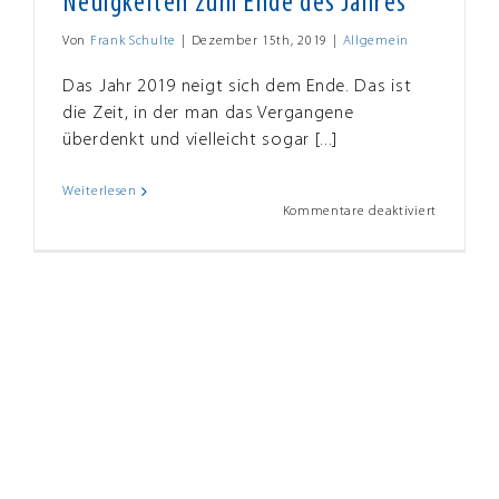
Neuigkeiten zum Ende des Jahres
Von
Frank Schulte
|
Dezember 15th, 2019
|
Allgemein
Das Jahr 2019 neigt sich dem Ende. Das ist
die Zeit, in der man das Vergangene
überdenkt und vielleicht sogar [...]
Weiterlesen
für
Kommentare deaktiviert
Neuigkei
zum
Ende
des
Jahres