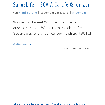
SanusLife – ECAIA Carafe & Ionizer
Von
Frank Schulte
|
Dezember 28th, 2019
|
Allgemein
Wasser ist Leben! Wir brauchen täglich
ausreichend viel Wasser um zu leben. Bei
Geburt besteht unser Körper noch zu 95% [...]
Weiterlesen
für
Kommentare deaktiviert
SanusLife
–
ECAIA
Carafe
&
Ionizer