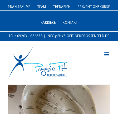
Zum
PRAXISRÄUME
TEAM
THERAPIEN
PRÄVENTIONSKURSE
Inhalt
springen
KARRIERE
KONTAKT
TEL.: 09203 - 686838
|
INFO@PHYSIOFIT-NEUDROSSENFELD.DE