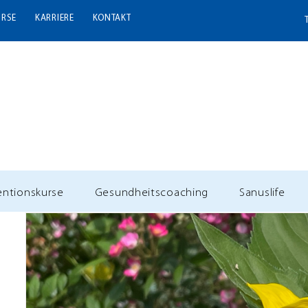
URSE
KARRIERE
KONTAKT
entionskurse
Gesundheitscoaching
Sanuslife