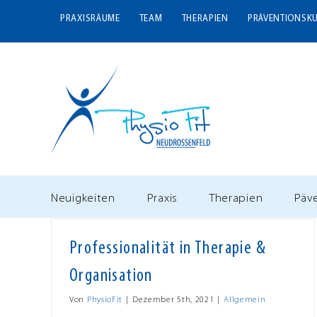
Zum
PRAXISRÄUME
TEAM
THERAPIEN
PRÄVENTIONSK
Inhalt
springen
Neuigkeiten
Praxis
Therapien
Päv
Professionalität in Therapie &
Organisation
Von
PhysioFit
|
Dezember 5th, 2021
|
Allgemein