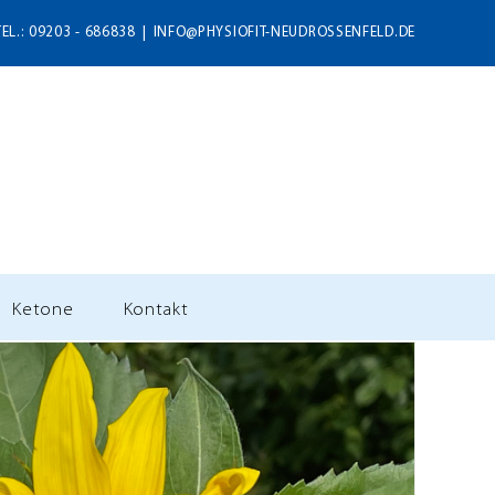
TEL.: 09203 - 686838
|
INFO@PHYSIOFIT-NEUDROSSENFELD.DE
Ketone
Kontakt