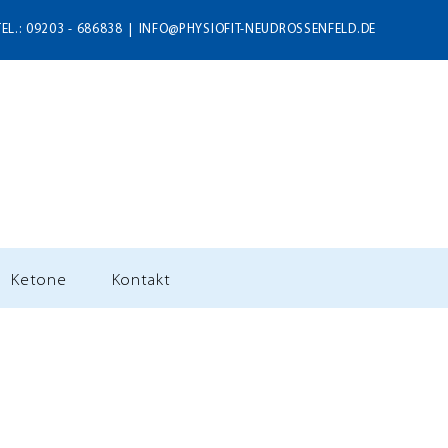
TEL.: 09203 - 686838
|
INFO@PHYSIOFIT-NEUDROSSENFELD.DE
Ketone
Kontakt