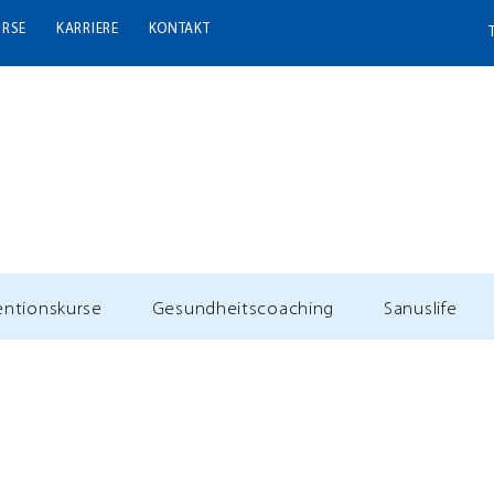
URSE
KARRIERE
KONTAKT
entionskurse
Gesundheitscoaching
Sanuslife
ahrsgrüße