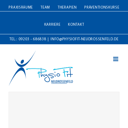
Zum
PRAXISRÄUME
TEAM
THERAPIEN
PRÄVENTIONSKURSE
Inhalt
springen
KARRIERE
KONTAKT
TEL.: 09203 - 686838
|
INFO@PHYSIOFIT-NEUDROSSENFELD.DE