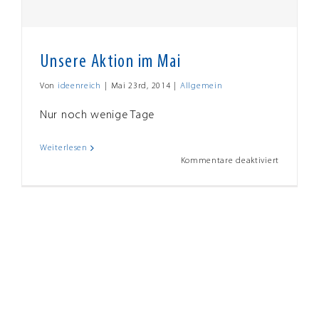
Unsere Aktion im Mai
Von
ideenreich
|
Mai 23rd, 2014
|
Allgemein
Nur noch wenige Tage
Weiterlesen
für
Kommentare deaktiviert
Unsere
Aktion
im
Mai