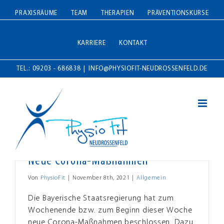
Zum
PRAXISRÄUME
TEAM
THERAPIEN
PRÄVENTIONSKURSE
Inhalt
springen
KARRIERE
KONTAKT
TEL.: 09203 - 686838
|
INFO@PHYSIOFIT-NEUDROSSENFELD.DE
Neue Corona-Maßnahmen
Von
PhysioFit
|
November 8th, 2021
|
Allgemein
Die Bayerische Staatsregierung hat zum
Wochenende bzw. zum Beginn dieser Woche
neue Corona-Maßnahmen beschlossen. Dazu