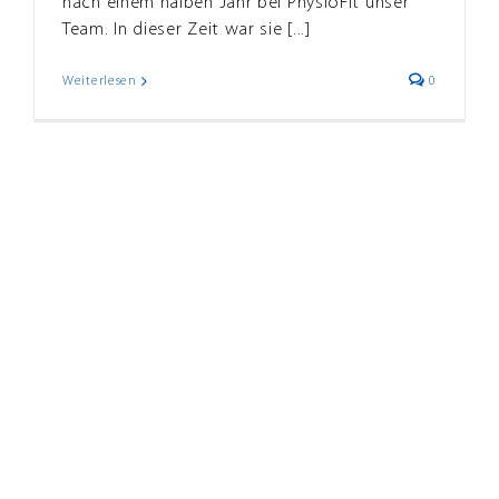
nach einem halben Jahr bei PhysioFit unser
Team. In dieser Zeit war sie [...]
Weiterlesen
0