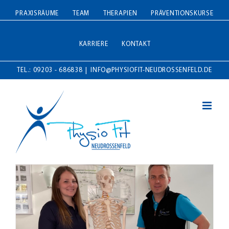
Zum
PRAXISRÄUME
TEAM
THERAPIEN
PRÄVENTIONSKURSE
Inhalt
springen
KARRIERE
KONTAKT
TEL.: 09203 - 686838
|
INFO@PHYSIOFIT-NEUDROSSENFELD.DE