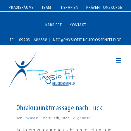
Zum
PRAXISRÄUME
TEAM
THERAPIEN
PRÄVENTIONSKURSE
Inhalt
springen
KARRIERE
KONTAKT
TEL.: 09203 - 686838
|
INFO@PHYSIOFIT-NEUDROSSENFELD.DE
Ohrakupunktmassage nach Luck
Von
PhysioFit
|
März 14th, 2022
|
Allgemein
Seit dem vergangenen Jahr begleitet uns die