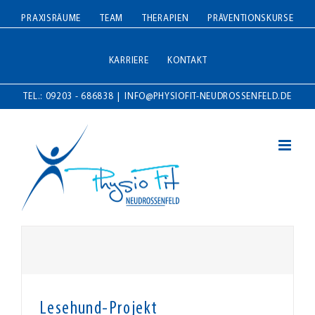
Zum
PRAXISRÄUME
TEAM
THERAPIEN
PRÄVENTIONSKURSE
Inhalt
springen
KARRIERE
KONTAKT
TEL.: 09203 - 686838
|
INFO@PHYSIOFIT-NEUDROSSENFELD.DE
Lesehund-Projekt