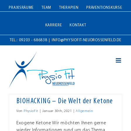
Zum
PRAXISRÄUME
TEAM
THERAPIEN
PRÄVENTIONSKURSE
Inhalt
springen
KARRIERE
KONTAKT
TEL.: 09203 - 686838
|
INFO@PHYSIOFIT-NEUDROSSENFELD.DE
BIOHACKING – Die Welt der Ketone
Von
PhysioFit
|
Januar 30th, 2021
|
Allgemein
Exogene Ketone Wir möchten Ihnen gerne
wieder Informationen rund um das Thema