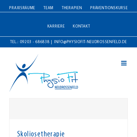
Zum
PRAXISRÄUME
TEAM
THERAPIEN
PRÄVENTIONSKURSE
Inhalt
springen
KARRIERE
KONTAKT
TEL.: 09203 - 686838
|
INFO@PHYSIOFIT-NEUDROSSENFELD.DE
Skoliosetherapie