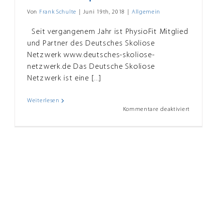
Von
Frank Schulte
|
Juni 19th, 2018
|
Allgemein
Seit vergangenem Jahr ist PhysioFit Mitglied
und Partner des Deutsches Skoliose
Netzwerk www.deutsches-skoliose-
netzwerk.de Das Deutsche Skoliose
Netzwerk ist eine [...]
Weiterlesen
für
Kommentare deaktiviert
Skolioset