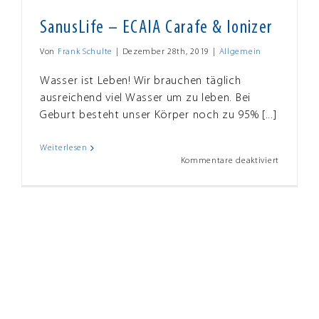
SanusLife – ECAIA Carafe & Ionizer
Von
Frank Schulte
|
Dezember 28th, 2019
|
Allgemein
Wasser ist Leben! Wir brauchen täglich
ausreichend viel Wasser um zu leben. Bei
Geburt besteht unser Körper noch zu 95% [...]
Weiterlesen
für
Kommentare deaktiviert
SanusLife
–
ECAIA
Carafe
&
Ionizer