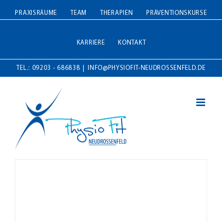
Zum
PRAXISRÄUME
TEAM
THERAPIEN
PRÄVENTIONSKURSE
Inhalt
springen
KARRIERE
KONTAKT
TEL.: 09203 - 686838
|
INFO@PHYSIOFIT-NEUDROSSENFELD.DE