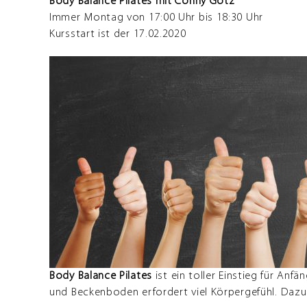
Body Balance Pilates mit Conny Götz
Immer Montag von 17:00 Uhr bis 18:30 Uhr
Kursstart ist der 17.02.2020
Body Balance Pilates
ist ein toller Einstieg für Anf
und Beckenboden erfordert viel Körpergefühl. Dazu 