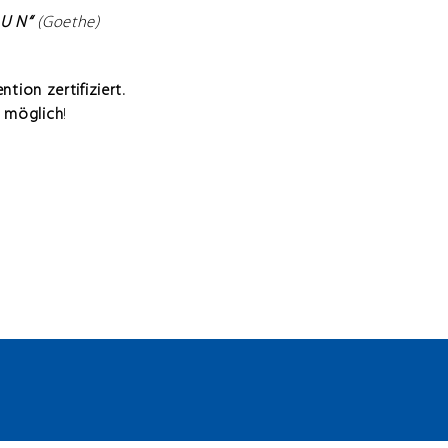
T U N“
(Goethe)
tion zertifiziert.
t
möglich
!