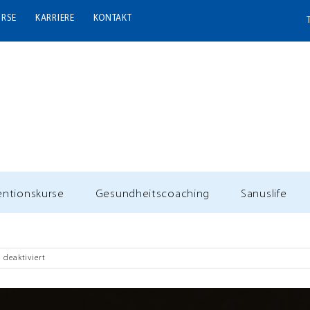
URSE
KARRIERE
KONTAKT
entionskurse
Gesundheitscoaching
Sanuslife
für
deaktiviert
Body
Balance
Pilates