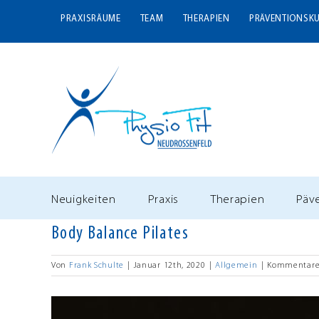
Zum
PRAXISRÄUME
TEAM
THERAPIEN
PRÄVENTIONSK
Inhalt
springen
Neuigkeiten
Praxis
Therapien
Päv
Body Balance Pilates
Von
Frank Schulte
|
Januar 12th, 2020
|
Allgemein
|
Kommentare 
Zeige