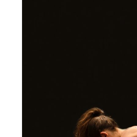
grösseres
Bild