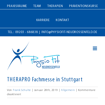
Zum
PRAXISRÄUME
TEAM
THERAPIEN
PRÄVENTIONSKURSE
Inhalt
springen
KARRIERE
KONTAKT
TEL.: 09203 - 686838
|
INFO@PHYSIOFIT-NEUDROSSENFELD.DE
THERAPRO Fachmesse in Stuttgart
Von
Frank Schulte
|
Januar 28th, 2019
|
Allgemein
|
Kommentare
für
deaktiviert
THERAPRO
Fachmesse