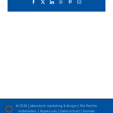
Facebook
X
LinkedIn
WhatsApp
Pinterest
E-
Mail
©
2026 |
ideenreich marketing & design
| Alle Rechte
vorbehalten. |
Impressum
|
Datenschutz
|
Kontakt