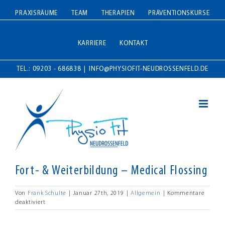
Zum
PRAXISRÄUME
TEAM
THERAPIEN
PRÄVENTIONSKURSE
Inhalt
springen
KARRIERE
KONTAKT
TEL.: 09203 - 686838
|
INFO@PHYSIOFIT-NEUDROSSENFELD.DE
Fort- & Weiterbildung – Medical Flossing
Von
Frank Schulte
|
Januar 27th, 2019
|
Allgemein
|
Kommentare
für
deaktiviert
Fort-
&