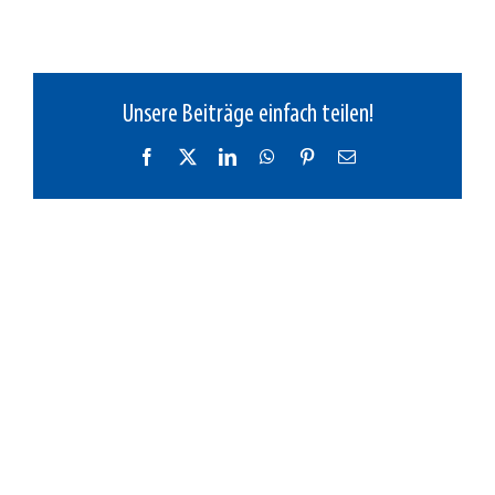
Unsere Beiträge einfach teilen!
Facebook
X
LinkedIn
WhatsApp
Pinterest
E-
Mail