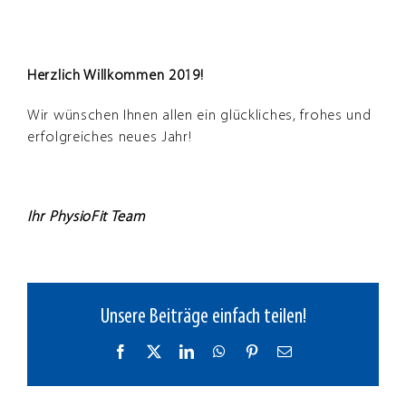
Zeige
ein
glückliches
grösseres
neues
Bild
Jahr
Herzlich Willkommen 2019!
Wir wünschen Ihnen allen ein glückliches, frohes und
erfolgreiches neues Jahr!
Ihr PhysioFit Team
Unsere Beiträge einfach teilen!
Facebook
X
LinkedIn
WhatsApp
Pinterest
E-
Mail