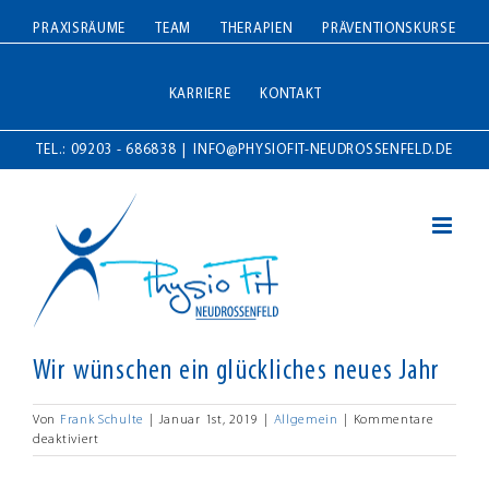
Zum
PRAXISRÄUME
TEAM
THERAPIEN
PRÄVENTIONSKURSE
Inhalt
springen
KARRIERE
KONTAKT
TEL.: 09203 - 686838
|
INFO@PHYSIOFIT-NEUDROSSENFELD.DE
Wir wünschen ein glückliches neues Jahr
Von
Frank Schulte
|
Januar 1st, 2019
|
Allgemein
|
Kommentare
für
deaktiviert
Wir
wünschen