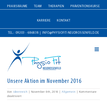
Zum
PRAXISRÄUME
TEAM
THERAPIEN
PRÄVENTIONSKURSE
Inhalt
springen
KARRIERE
KONTAKT
TEL.: 09203 - 686838
|
INFO@PHYSIOFIT-NEUDROSSENFELD.DE
Unsere Aktion im November 2016
Von
ideenreich
|
November 6th, 2016
|
Allgemein
|
Kommentare
für
deaktiviert
Unsere
Aktion