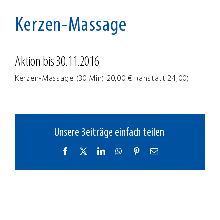
Zeige
im
November
grösseres
Kerzen-Massage
2016
Bild
Aktion bis 30.11.2016
Kerzen-Massage
(30 Min)
20,00 €
(anstatt
24,00)
Unsere Beiträge einfach teilen!
Facebook
X
LinkedIn
WhatsApp
Pinterest
E-
Mail